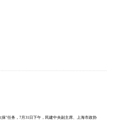
六保”任务，
7
月
31
日下午，民建中央副主席、上海市政协