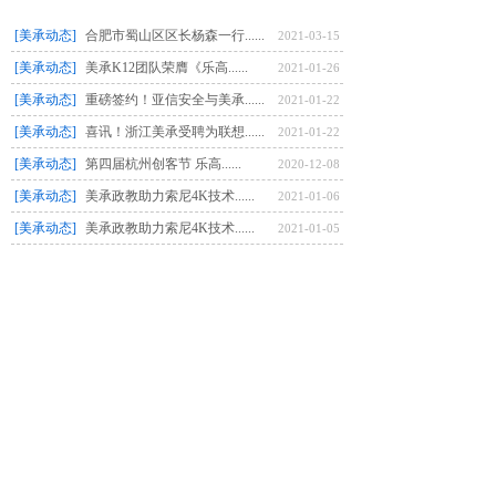
[美承动态]
合肥市蜀山区区长杨森一行......
2021-03-15
[美承动态]
美承K12团队荣膺《乐高......
2021-01-26
[美承动态]
重磅签约！亚信安全与美承......
2021-01-22
[美承动态]
喜讯！浙江美承受聘为联想......
2021-01-22
[美承动态]
第四届杭州创客节 乐高......
2020-12-08
[美承动态]
美承政教助力索尼4K技术......
2021-01-06
[美承动态]
美承政教助力索尼4K技术......
2021-01-05
[美承动态]
喜讯！上海索电数码被认定......
2021-01-01
[美承动态]
美承携手上海师范大学教育......
2020-12-07
[社会责任]
美承集团助力STEAM教......
2019-11-25
[新闻资讯]
民建市委领导赴美承集团调......
2020-04-10
[最新业务]
距离爆款直播还差一个美承......
2020-04-14
共 17 条记录
1
2
下一页>
末页
备案信息行copyright©2020
沪ICP备08003754号-1