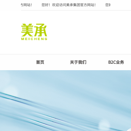
美承集团官方网站！
您好！欢迎访问美承集团官方网站！
您好！欢迎访问美
首页
关于我们
B2C业务